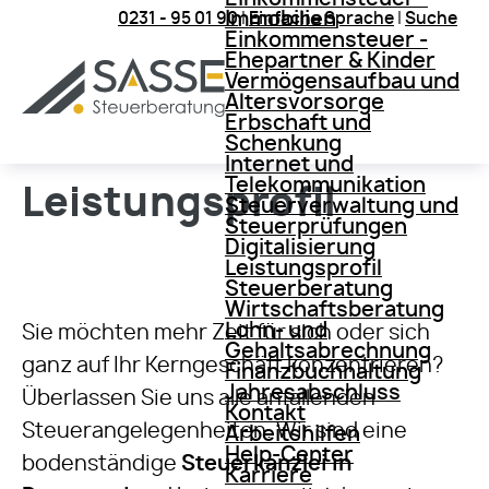
Immobilien
0231 - 95 01 90
|
Einfache Sprache
|
Suche
Einkommensteuer -
Ehepartner & Kinder
Vermögensaufbau und
Altersvorsorge
Erbschaft und
Schenkung
Internet und
Telekommunikation
Leistungsprofil
Steuerverwaltung und
Steuerprüfungen
Digitalisierung
Leistungsprofil
Steuerberatung
Wirtschaftsberatung
Lohn- und
Sie möchten mehr Zeit für sich oder sich
Gehaltsabrechnung
ganz auf Ihr Kerngeschäft konzentrieren?
Finanzbuchhaltung
Jahresabschluss
Überlassen Sie uns alle anfallenden
Kontakt
Steuerangelegenheiten. Wir sind eine
Arbeitshilfen
Help-Center
bodenständige
Steuerkanzlei in
Karriere