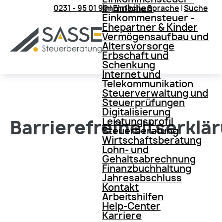
Immobilien
0231 - 95 01 90
|
Einfache Sprache
|
Suche
Einkommensteuer -
Ehepartner & Kinder
Vermögensaufbau und
Altersvorsorge
Erbschaft und
Schenkung
Internet und
Telekommunikation
Steuerverwaltung und
Steuerprüfungen
Digitalisierung
Leistungsprofil
Barrierefreiheitserklä
Steuerberatung
Wirtschaftsberatung
Lohn- und
Gehaltsabrechnung
Finanzbuchhaltung
Jahresabschluss
Kontakt
Arbeitshilfen
Help-Center
Karriere