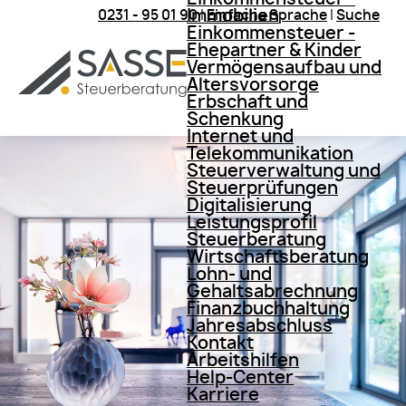
Immobilien
0231 - 95 01 90
|
Einfache Sprache
|
Suche
Einkommensteuer -
Ehepartner & Kinder
Vermögensaufbau und
Altersvorsorge
Erbschaft und
Schenkung
Internet und
Telekommunikation
Steuerverwaltung und
Steuerprüfungen
Digitalisierung
Leistungsprofil
Steuerberatung
Wirtschaftsberatung
Lohn- und
Gehaltsabrechnung
Finanzbuchhaltung
Jahresabschluss
Kontakt
Arbeitshilfen
Help-Center
Karriere